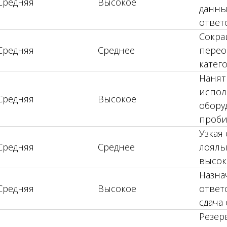
Средняя
Высокое
данны
ответ
Сокра
Средняя
Среднее
перео
катег
Нанят
испол
Средняя
Высокое
обору
проби
Узкая
Средняя
Среднее
лояль
высок
Назна
Средняя
Высокое
ответ
сдача
Резер