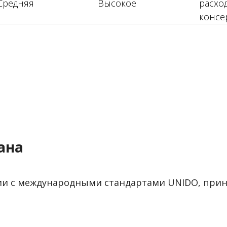
Средняя
Высокое
расхо
консе
лана
вии с международными стандартами UNIDO, при