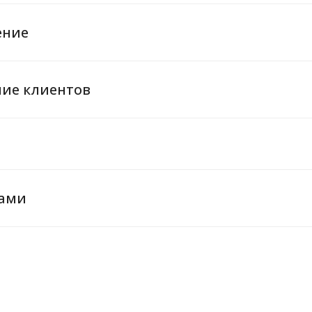
ение
ие клиентов
ками