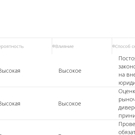
ероятность
Влияние
Способ с
Посто
закон
Высокая
Высокое
на вн
юриди
Оценк
рыноч
Высокая
Высокое
дивер
прини
Прове
обяза