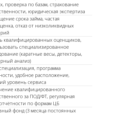
х, проверка по базам, страхование
ственности, юридическая экспертиза
щение срока займа, частая
ценка, отказ от низколиквидных
орий
ь квалифицированных оценщиков,
ьзовать специализированное
дование (каратные весы, детекторы,
рный анализ)
 специализация, программа
ности, удобное расположение,
ий уровень сервиса
чение квалифицированного
ственного за ПОД/ФТ, регулярная
 отчётности по формам ЦБ
вный фонд (3 месяца постоянных